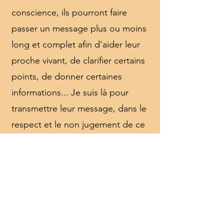
conscience, ils pourront faire
passer un message plus ou moins
long et complet afin d'aider leur
proche vivant, de clarifier certains
points, de donner certaines
informations... Je suis là pour
transmettre leur message, dans le
respect et le non jugement de ce
qui est transmis. Il est possible
que le défunt me montre en
clairvoyance une image, un objet
ou autre chose qui a un sens
particulier pour lui ou pour vous,
et que vous seul saurez